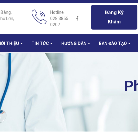
Đăng Ký
 Bàng,
Hotline
hợ Lớn,
028 3855
Khám
0207
IỚI THIỆU
TIN TỨC
HƯỚNG DẪN
BAN ĐÀO TẠO
P