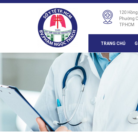
120 Hồng
Phường C
TP.HCM
TRANG CHỦ
G