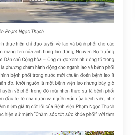
ện Phạm Ngọc Thạch
 thực hiện chỉ đạo tuyến về lao và bệnh phổi cho các
ược mang tên của anh hùng lao động, Nguyên Bộ trưởng
Nam Dân chủ Cộng hòa – Ông được xem như ông tổ trong
ư là phương châm hành động cho ngành lao và bệnh phổi
h hình bệnh phổi trong nước mới chuẩn đoán bệnh lao ít
 thần đó. Khởi nguồn là một bệnh viện lao nhưng bây giờ
huyên về phổi trong đó mũi nhọn thực sự là bệnh phổi
được đầu tư từ nhà nước và nguồn vốn của bệnh viện, nhờ
tâm niệm giá trị cốt lõi của Bệnh viện Phạm Ngọc Thạch
hực hiện sứ mệnh “Chăm sóc tốt sức khỏe phổi” với tầm