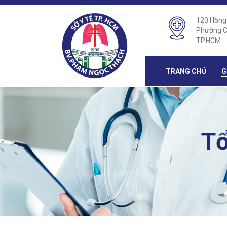
120 Hồng
Phường C
TP.HCM
TRANG CHỦ
G
Tổ