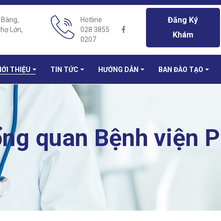
Đăng Ký
 Bàng,
Hotline
hợ Lớn,
028 3855
Khám
0207
IỚI THIỆU
TIN TỨC
HƯỚNG DẪN
BAN ĐÀO TẠO
ng quan Bệnh viện 