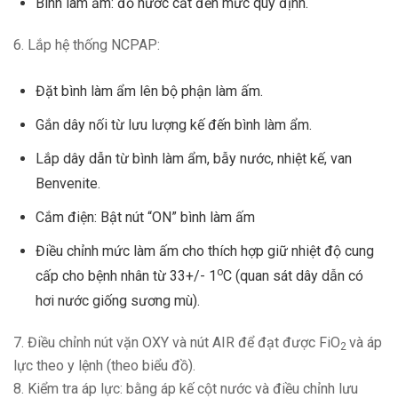
Bình làm ấm: đổ nước cất đến mức quy định.
6. Lắp hệ thống NCPAP:
Đặt bình làm ẩm lên bộ phận làm ấm.
Gắn dây nối từ lưu lượng kế đến bình làm ẩm.
Lắp dây dẫn từ bình làm ẩm, bẫy nước, nhiệt kế, van
Benvenite.
Cắm điện: Bật nút “ON” bình làm ấm
Điều chỉnh mức làm ấm cho thích hợp giữ nhiệt độ cung
o
cấp cho bệnh nhân từ 33+/- 1
C (quan sát dây dẫn có
hơi nước giống sương mù).
7. Điều chỉnh nút vặn OXY và nút AIR để đạt được FiO
và áp
2
lực theo y lệnh (theo biểu đồ).
8. Kiểm tra áp lực: bằng áp kế cột nước và điều chỉnh lưu