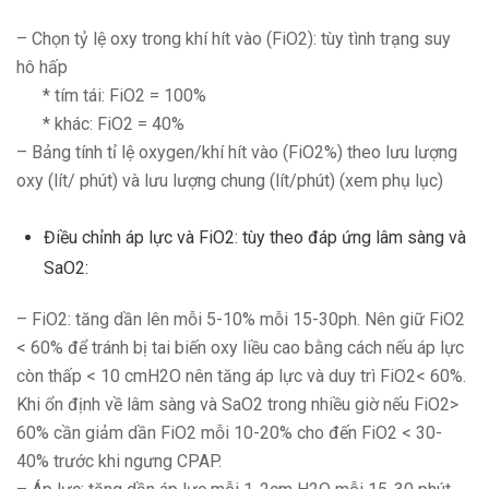
– Chọn tỷ lệ oxy trong khí hít vào (FiO2): tùy tình trạng suy
hô hấp
* tím tái: FiO2 = 100%
* khác: FiO2 = 40%
– Bảng tính tỉ lệ oxygen/khí hít vào (FiO2%) theo lưu lượng
oxy (lít/ phút) và lưu lượng chung (lít/phút) (xem phụ lục)
Điều chỉnh áp lực và FiO2: tùy theo đáp ứng lâm sàng và
SaO2:
– FiO2: tăng dần lên mỗi 5-10% mỗi 15-30ph. Nên giữ FiO2
< 60% để tránh bị tai biến oxy liều cao bằng cách nếu áp lực
còn thấp < 10 cmH2O nên tăng áp lực và duy trì FiO2< 60%.
Khi ổn định về lâm sàng và SaO2 trong nhiều giờ nếu FiO2>
60% cần giảm dần FiO2 mỗi 10-20% cho đến FiO2 < 30-
40% trước khi ngưng CPAP.