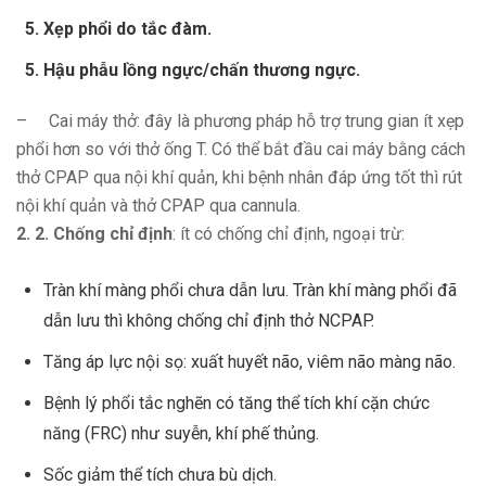
Xẹp phổi do tắc đàm.
Hậu phẫu lồng ngực/chấn thương ngực.
– Cai máy thở: đây là phương pháp hỗ trợ trung gian ít xẹp
phổi hơn so với thở ống T. Có thể bắt đầu cai máy bằng cách
thở CPAP qua nội khí quản, khi bệnh nhân đáp ứng tốt thì rút
nội khí quản và thở CPAP qua cannula.
2. 2. Chống chỉ định
: ít có chống chỉ định, ngoại trừ:
Tràn khí màng phổi chưa dẫn lưu. Tràn khí màng phổi đã
dẫn lưu thì không chống chỉ định thở NCPAP.
Tăng áp lực nội sọ: xuất huyết não, viêm não màng não.
Bệnh lý phổi tắc nghẽn có tăng thể tích khí cặn chức
năng (FRC) như suyễn, khí phế thủng.
Sốc giảm thể tích chưa bù dịch.