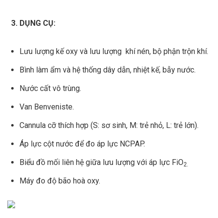
DỤNG CỤ:
Lưu lượng kế oxy và lưu lượng khí nén, bộ phận trộn khí.
Bình làm ẩm và hệ thống dây dẫn, nhiệt kế, bẫy nước.
Nước cất vô trùng.
Van Benveniste.
Cannula cỡ thích hợp (S: sơ sinh, M: trẻ nhỏ, L: trẻ lớn).
Áp lực cột nước để đo áp lực NCPAP.
Biểu đồ mối liên hệ giữa lưu lượng với áp lực FiO
2.
Máy đo độ bão hoà oxy.