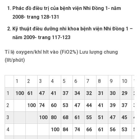
Phác đồ điều trị của bệnh viện Nhi Đồng 1- năm
2008- trang 128-131
Kỹ thuật điều dưỡng nhi khoa bệnh viện Nhi Đồng 1 –
năm 2009- trang 117-123
Tỉ lệ oxygen/khí hít vào (FiO2%) Lưu lượng chung
(lít/phút)
1
2
3
4
5
6
7
8
9
10
11
1
100
61
47
41
37
34
32
31
30
29
29
2
100
74
60
53
47
44
41
39
37
35
3
100
80
68
61
55
51
47
45
43
4
100
84
74
66
61
56
53
50