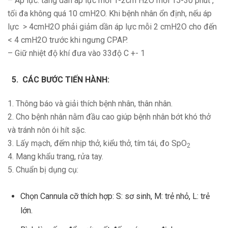
– Áp lực: tăng dần áp lực mỗi 1-2cm H2O mỗi 15-30 phút ,
tối đa không quá 10 cmH2O. Khi bệnh nhân ổn định, nếu áp
lực > 4cmH2O phải giảm dần áp lực mỗi 2 cmH2O cho đến
< 4 cmH2O trước khi ngưng CPAP.
– Giữ nhiệt độ khí đưa vào 33độ C +- 1
CÁC BƯỚC TIẾN HÀNH:
1. Thông báo và giải thích bệnh nhân, thân nhân.
2. Cho bệnh nhân nằm đầu cao giúp bệnh nhân bớt khó thở
và tránh nôn ói hít sặc.
3. Lấy mạch, đếm nhịp thở, kiểu thở, tím tái, đo SpO
2
4. Mang khẩu trang, rửa tay.
5. Chuẩn bị dụng cụ:
Chọn Cannula cỡ thích hợp: S: sơ sinh, M: trẻ nhỏ, L: trẻ
lớn.