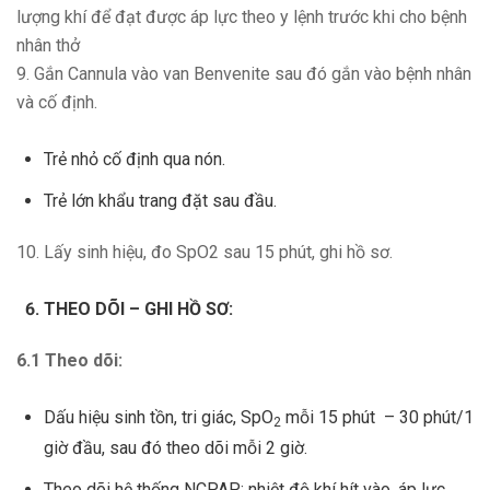
lượng khí để đạt được áp lực theo y lệnh trước khi cho bệnh
nhân thở
9. Gắn Cannula vào van Benvenite sau đó gắn vào bệnh nhân
và cố định.
Trẻ nhỏ cố định qua nón.
Trẻ lớn khẩu trang đặt sau đầu.
10. Lấy sinh hiệu, đo SpO2 sau 15 phút, ghi hồ sơ.
THEO DÕI – GHI HỒ SƠ:
6.1 Theo dõi:
Dấu hiệu sinh tồn, tri giác, SpO
mỗi 15 phút – 30 phút/1
2
giờ đầu, sau đó theo dõi mỗi 2 giờ.
Theo dõi hệ thống NCPAP: nhiệt độ khí hít vào, áp lực,