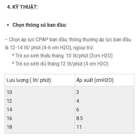
KỸ THUẬT:
Chọn thông số ban đầu:
– Chọn áp lực CPAP ban đầu: thông thường áp lực ban đầu
là 12-14 lít/ phút (4-6 cm H2O), ngoại trử:
* Trẻ sơ sinh thiếu tháng: 10 lít/phút (3cm H2O)
* Trẻ sơ sinh đủ tháng:12 lít/phút (4 cm H2O)
Lưu lượng ( lít/ phút)
Áp suất (cmH2O)
10
3
12
4
14
6
16
8.5
18
11