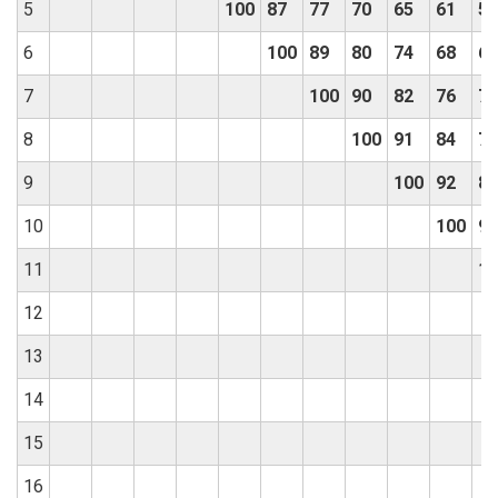
5
100
87
77
70
65
61
57
6
100
89
80
74
68
64
7
100
90
82
76
72
8
100
91
84
78
9
100
92
86
10
100
93
11
10
12
13
14
15
16