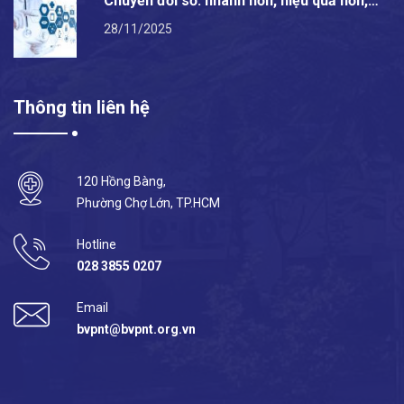
Chuyển đổi số: nhanh hơn, hiệu quả hơn,…
28/11/2025
Thông tin liên hệ
120 Hồng Bàng,
Phường Chợ Lớn, TP.HCM
Hotline
028 3855 0207
Email
bvpnt@bvpnt.org.vn