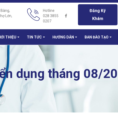
Đăng Ký
 Bàng,
Hotline
hợ Lớn,
028 3855
Khám
0207
IỚI THIỆU
TIN TỨC
HƯỚNG DẪN
BAN ĐÀO TẠO
ển dụng tháng 08/20