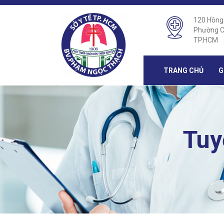
120 Hồng
Phường C
TP.HCM
TRANG CHỦ
G
Tuy