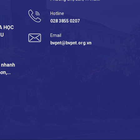
Hotline
028 3855 0207
A HỌC
ẪU
Email
bvpnt@bvpnt.org.vn
: nhanh
hơn,…