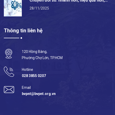
Chuyển đổi số: nhanh hơn, hiệu quả hơn,…
28/11/2025
Thông tin liên hệ
120 Hồng Bàng,
Phường Chợ Lớn, TP.HCM
Hotline
028 3855 0207
Email
bvpnt@bvpnt.org.vn