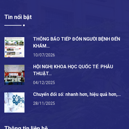
Tin nổi bật
THÔNG BÁO TIẾP ĐÓN NGƯỜI BỆNH ĐẾN
KHÁM…
10/07/2026
HỘI NGHỊ KHOA HỌC QUỐC TẾ: PHẪU
THUẬT…
04/12/2025
Chuyển đổi số: nhanh hơn, hiệu quả hơn,…
28/11/2025
Thông tin liên hệ