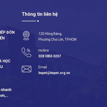
Thông tin liên hệ
IẾP ĐÓN
120 Hồng Bàng,
ĐẾN
Phường Chợ Lớn, TP.HCM
Hotline
028 3855 0207
A HỌC
ẪU
Email
bvpnt@bvpnt.org.vn
: nhanh
hơn,…