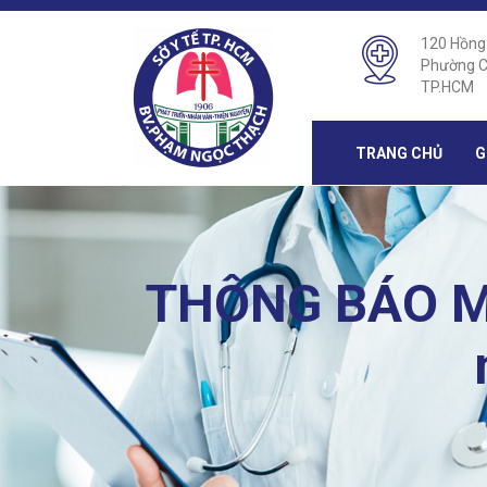
120 Hồng
Phường C
TP.HCM
TRANG CHỦ
G
THÔNG BÁO MỜ