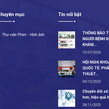
Chuyên mục
Tin nổi bật
THÔNG BÁO T
Thư viện Phim - Hình ảnh
NGƯỜI BỆNH 
KHÁM…
10/07/2026
HỘI NGHỊ KHO
QUỐC TẾ: PH
THUẬT…
04/12/2025
Chuyển đổi số
hơn, hiệu quả 
28/11/2025