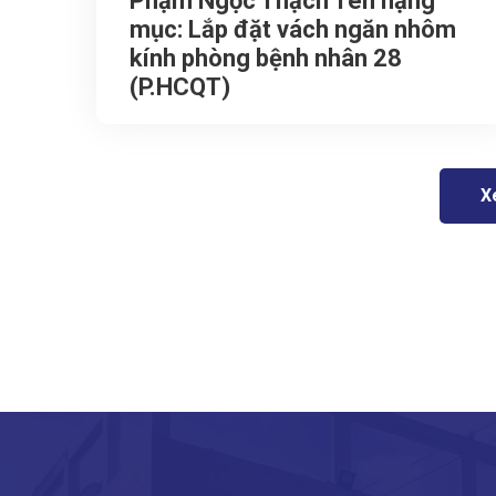
Phạm Ngọc Thạch Tên hạng
mục: Lắp đặt vách ngăn nhôm
kính phòng bệnh nhân 28
(P.HCQT)
X