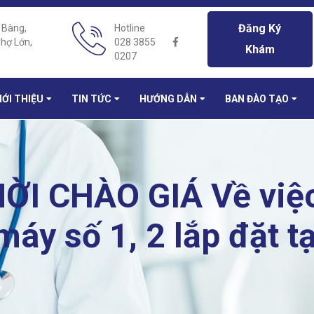
Đăng Ký
 Bàng,
Hotline
hợ Lớn,
028 3855
Khám
0207
IỚI THIỆU
TIN TỨC
HƯỚNG DẪN
BAN ĐÀO TẠO
I CHÀO GIÁ Về việc
máy số 1, 2 lắp đặt t