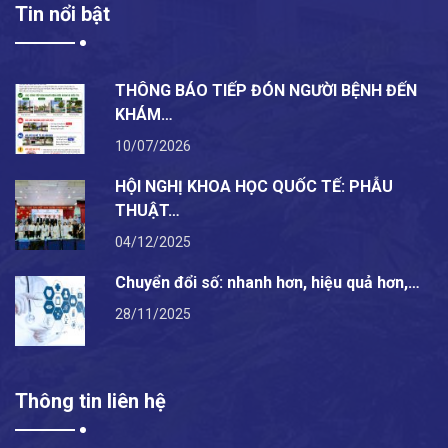
Tin nổi bật
THÔNG BÁO TIẾP ĐÓN NGƯỜI BỆNH ĐẾN
KHÁM…
10/07/2026
HỘI NGHỊ KHOA HỌC QUỐC TẾ: PHẪU
THUẬT…
04/12/2025
Chuyển đổi số: nhanh hơn, hiệu quả hơn,…
28/11/2025
Thông tin liên hệ