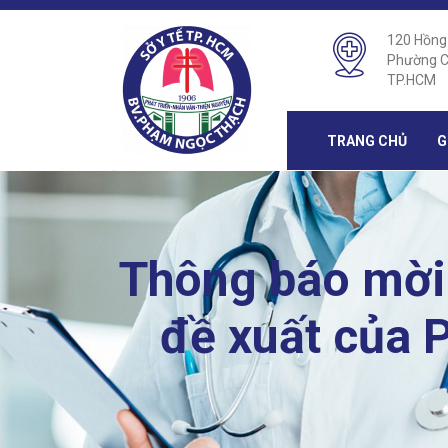
120 Hồng
Phường C
TP.HCM
TRANG CHỦ
G
Thông báo mời 
đề xuất của