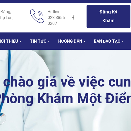
Đăng Ký
 Bàng,
Hotline
hợ Lớn,
028 3855
Khám
0207
IỚI THIỆU
TIN TỨC
HƯỚNG DẪN
BAN ĐÀO TẠO
chào giá về việc cun
 Phòng Khám Một Điể