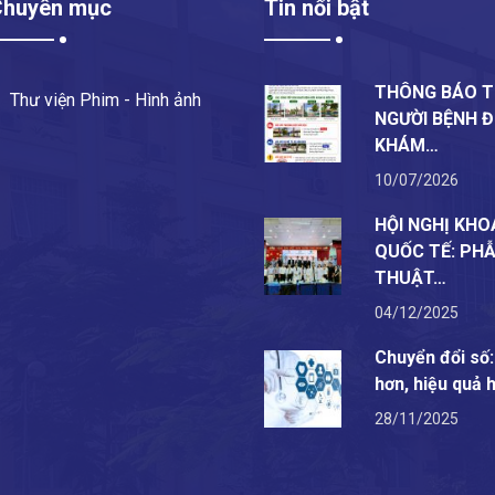
Chuyên mục
Tin nổi bật
THÔNG BÁO T
Thư viện Phim - Hình ảnh
NGƯỜI BỆNH 
KHÁM…
10/07/2026
HỘI NGHỊ KHO
QUỐC TẾ: PH
THUẬT…
04/12/2025
Chuyển đổi số
hơn, hiệu quả 
28/11/2025