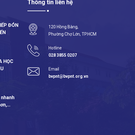
Thông tin liên hệ
IẾP ĐÓN
120 Hồng Bàng,
ĐẾN
Phường Chợ Lớn, TP.HCM
Hotline
028 3855 0207
A HỌC
ẪU
Email
bvpnt@bvpnt.org.vn
: nhanh
hơn,…