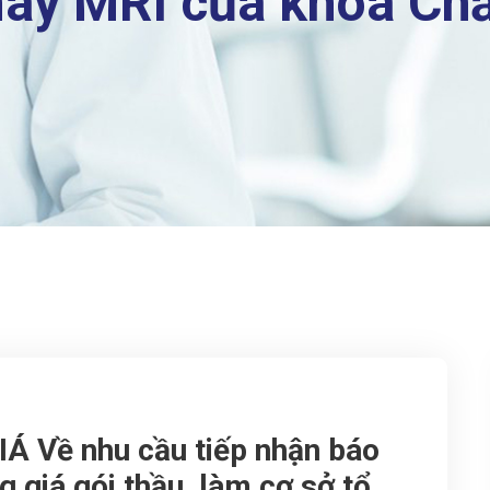
áy MRI của khoa Ch
 Về nhu cầu tiếp nhận báo
 giá gói thầu, làm cơ sở tổ