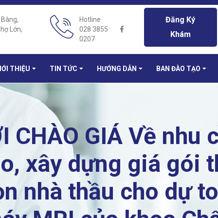
Đăng Ký
 Bàng,
Hotline
hợ Lớn,
028 3855
Khám
0207
IỚI THIỆU
TIN TỨC
HƯỚNG DẪN
BAN ĐÀO TẠO
CHÀO GIÁ Về nhu cầ
o, xây dựng giá gói t
ọn nhà thầu cho dự t