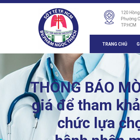
120 Hồng
Phường C
TP.HCM
TRANG CHỦ
G
THÔNG BÁO MỜI 
giá để tham khả
chức lựa ch