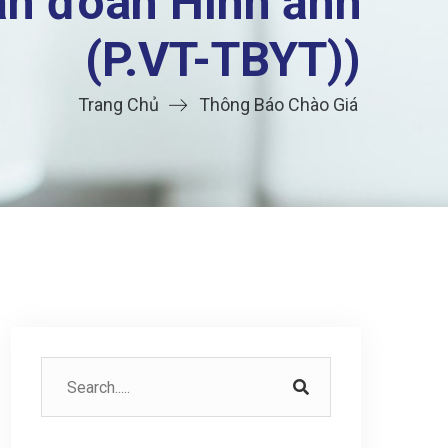
ẩn đoán Hình ảnh
(P.VT-TBYT))
Trang Chủ
Thông Báo Chào Giá