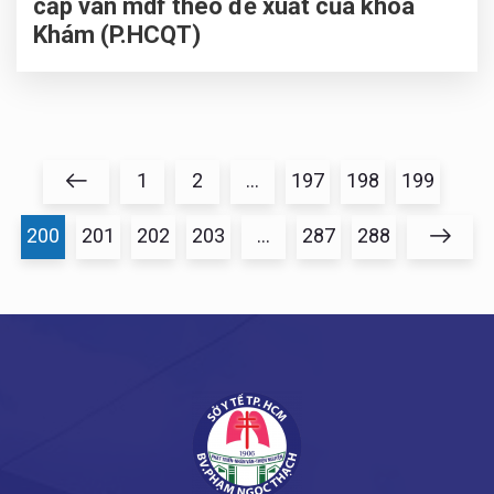
cấp ván mdf theo đề xuất của khoa
Khám (P.HCQT)
1
2
…
197
198
199
200
201
202
203
…
287
288