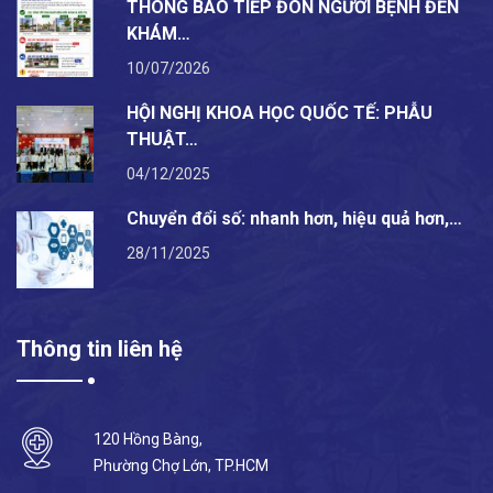
THÔNG BÁO TIẾP ĐÓN NGƯỜI BỆNH ĐẾN
KHÁM…
10/07/2026
HỘI NGHỊ KHOA HỌC QUỐC TẾ: PHẪU
THUẬT…
04/12/2025
Chuyển đổi số: nhanh hơn, hiệu quả hơn,…
28/11/2025
Thông tin liên hệ
120 Hồng Bàng,
Phường Chợ Lớn, TP.HCM